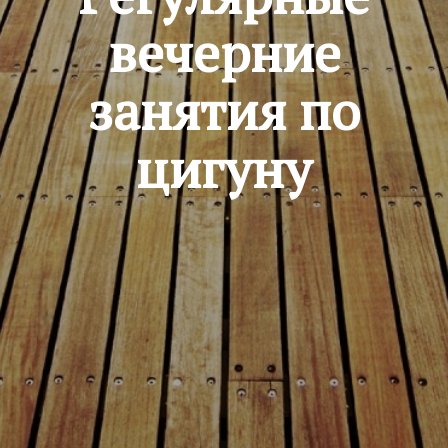
вечерние
занятия по
цигуну