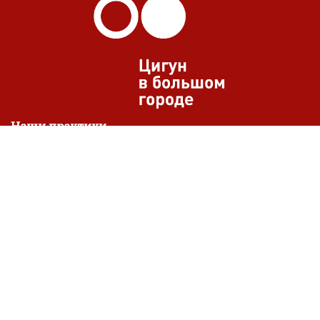
Наши практики
Женские даосские практики
Цигун для позвоночника
Женский сакральный танец
Медитация «дзиран ши»
Слияние с Луной
Практики с нефритом
Тайцзицюань
Йога для коленей
Партнеры
Yogamodern
Джаганнат — вегетарианские рестораны
1001 мудрость Шахерезады