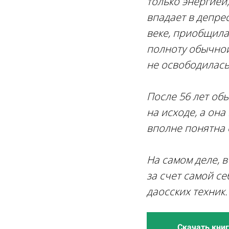
только энергией
впадает в депре
веке, приобщилас
полноту обычной
не освободилась
После 56 лет об
на исходе, а она
вполне понятна 
На самом деле, 
за счет самой с
даосских техник.
Скачать книг