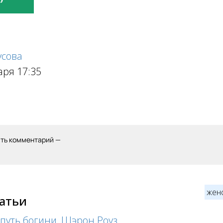
усова
аря 17:35
ить комментарий —
женс
татьи
 путь богини, Шэрон Роуз