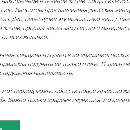
, накопленной в течение жизни. Когда силы исс
ссию. Напротив, прославленная даосская женщи
ь к Дао, переступив эту возрастную черту. Ра
 жизни, прошла через замужество и материнст
 от всех желаний.
ычная женщина нуждается во внимании, поскол
 привыкла получать ее только извне. И здесь н
старушечья назойливость.
в этот период можно обрести новое качество ж
ебя. Важно только вовремя научиться это дела
у