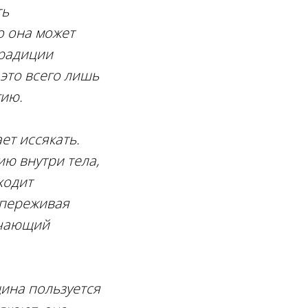
ть
о она может
традиции
это всего лишь
гию.
ет иссякать.
ю внутри тела,
ходит
 переживая
ачающий
щина пользуется