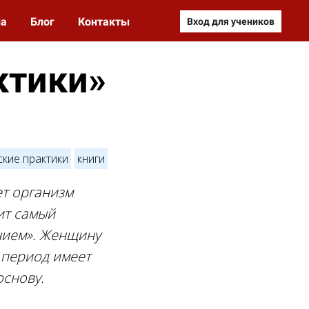
на
Блог
Контакты
Вход для учеников
ктики»
кие практики
книги
ет организм
ит самый
нием». Женщину
т период имеет
основу.