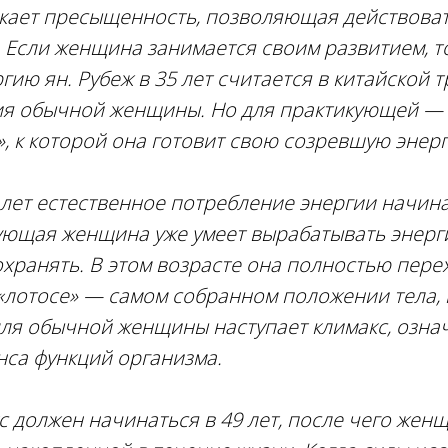
икает пресыщенность, позволяющая действова
 Если женщина занимается своим развитием, т
гию ян. Рубеж в 35 лет считается в китайской 
ия обычной женщины. Но для практикующей — 
», к которой она готовит свою созревшую энер
лет естественное потребление энергии начина
ующая женщина уже умеет вырабатывать энерги
охранять. В этом возрасте она полностью пере
«лотосе» — самом собранном положении тела,
для обычной женщины наступает климакс, озн
са функций организма.
кс должен начинаться в 49 лет, после чего жен