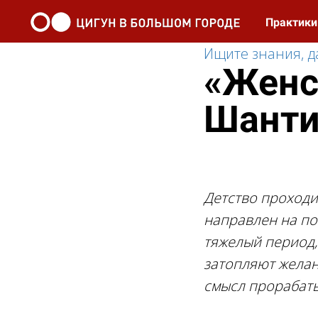
Практик
Ищите знания, д
«Женс
Шанти
Детство проходи
направлен на по
тяжелый период,
затопляют желани
смысл прорабаты