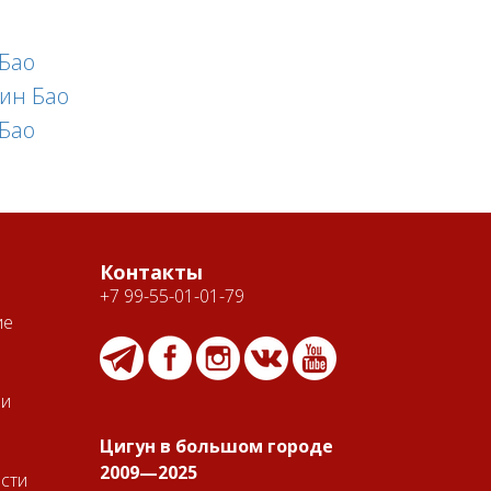
 Бао
ин Бао
 Бао
Контакты
+7 99-55-01-01-79
ие
ии
Цигун в большом городе
2009—2025
сти