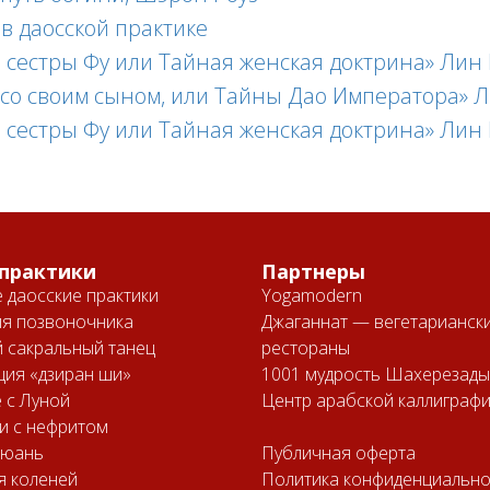
в даосской практике
й сестры Фу или Тайная женская доктрина» Лин
со своим сыном, или Тайны Дао Императора» Л
й сестры Фу или Тайная женская доктрина» Лин
практики
Партнеры
 даосские практики
Yogamodern
ля позвоночника
Джаганнат — вегетарианск
 сакральный танец
рестораны
ия «дзиран ши»
1001 мудрость Шахерезады
 с Луной
Центр арабской каллиграф
и с нефритом
цюань
Публичная оферта
я коленей
Политика конфиденциально