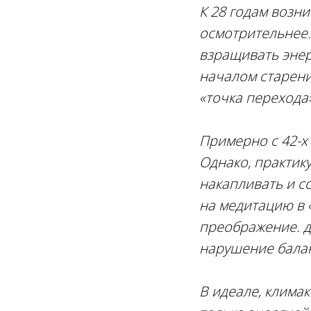
К 28 годам возн
осмотрительнее.
взращивать энер
началом старен
«точка перехода
Примерно с
42-х
Однако, практик
накапливать и с
на медитацию в 
преображение. 
нарушение балан
В идеале, клима