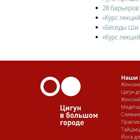
28 барьеров 
«Курс лекци
«Беседы Ши 
«Курс лекци
Наши 
Женские
Цигун д
Женский
Медитац
Слияние
Практик
Тайцзи
Йога дл