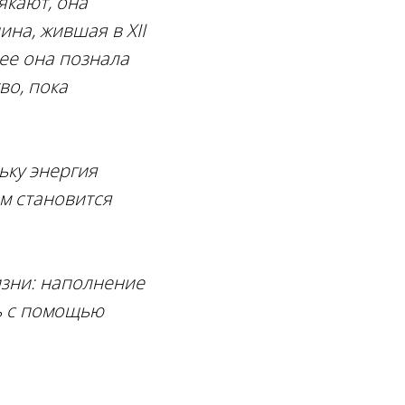
якают, она
на, жившая в ХII
нее она познала
во, пока
ьку энергия
ам становится
изни: наполнение
ть с помощью