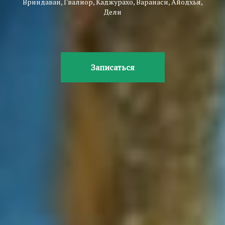
Вриндаван, Гвалиор, Каджурахо, Варанаси, Айодхья,
Дели
Записаться